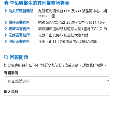
李佑榮醫生的其他醫務所專頁
油尖旺區醫務所
九龍旺角彌敦道 625 及639 號雅蘭中心一期
1202-03室
灣仔區醫務所
銅鑼灣百德新街2-20號恒隆中心1614-15室
觀塘區醫務所
觀塘開源道62號駱駝漆大廈1座地下A2(C-E)
元朗區醫務所
元朗青山公路47號誠信大廈地鋪
沙田區醫務所
沙田正街11-17號偉華中心2樓5A號舖
回報問題
如發現這網頁有任何不準確的地方或有改善之處，請讓我們知道。
有關事情
輸入資料