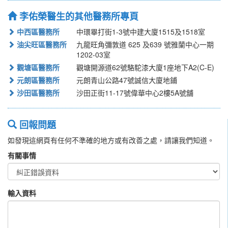
李佑榮醫生的其他醫務所專頁
中西區醫務所
中環畢打街1-3號中建大廈1515及1518室
油尖旺區醫務所
九龍旺角彌敦道 625 及639 號雅蘭中心一期
1202-03室
觀塘區醫務所
觀塘開源道62號駱駝漆大廈1座地下A2(C-E)
元朗區醫務所
元朗青山公路47號誠信大廈地鋪
沙田區醫務所
沙田正街11-17號偉華中心2樓5A號舖
回報問題
如發現這網頁有任何不準確的地方或有改善之處，請讓我們知道。
有關事情
輸入資料