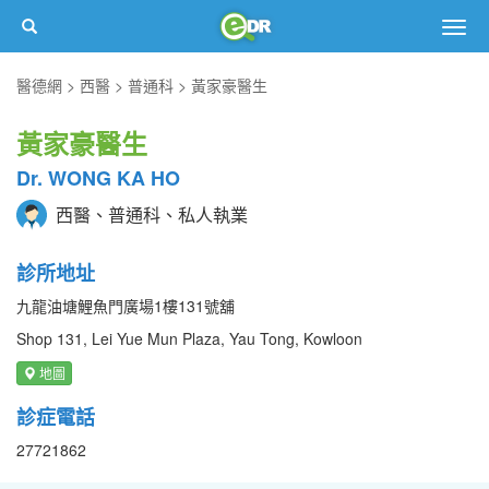
Togg
navig
醫德網
西醫
普通科
黃家豪醫生
黃家豪醫生
Dr. WONG KA HO
西醫、普通科、私人執業
診所地址
九龍油塘鯉魚門廣場1樓131號舖
Shop 131, Lei Yue Mun Plaza, Yau Tong, Kowloon
地圖
診症電話
27721862