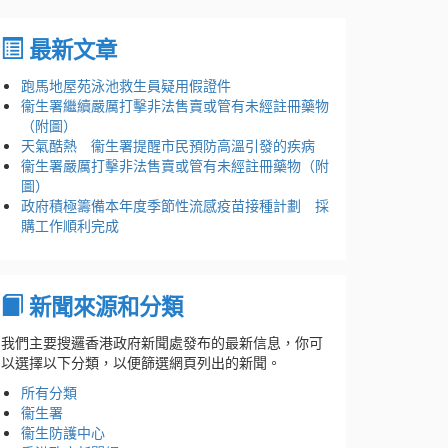
最新文章
跑馬地屋苑泳池救生員疑用假證件
衞生署繼續嚴厲打擊非法售賣或管有未經註冊藥物
（附圖）
天氣酷熱 衞生署提醒市民預防高溫引發的疾病
衞生署嚴厲打擊非法售賣或管有未經註冊藥物（附
圖）
政府積極籌備本年度季節性流感疫苗接種計劃 採
購工作順利完成
新聞來源和分類
我們主要搜邏香港政府新聞處發布的最新信息，你可
以選擇以下分類，以便篩選網頁列出的新聞。
所有分類
衞生署
衞生防護中心