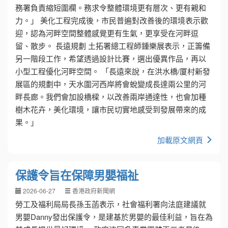
務署負責縮短圍欄。務求令整體環境更有層次、更有親和
力。」 美化工程完成後，市民普遍對改善後的環境表示歡
迎，認為河畔空間整體感覺更有生氣，更享受在河畔逗
留、散步。 長遠規劃 土拓署總工程師鍾樂展表示，正籌備
另一階段工作，希望透過設計比賽，選出優異作品，再以
小型工程優化河畔空間。 「長遠來說，在洪水橋/厦村新發
展區的規劃中，天水圍河西岸將會蛻變成長達兩公里的河
畔長廊。我們會加設橋樑，以改善兩岸通達性，也會加種
樹木花卉，美化環境，讓市民切實地感受到發展帶來的成
果。」
加載原文網頁
保護令旨在保障男嬰福祉
2026-06-27
香港政府新聞網
勞工及福利局局長孫玉菡表示，社會福利署向法庭建議就
男嬰Danny發出保護令，是建基於男嬰的最佳利益，旨在為