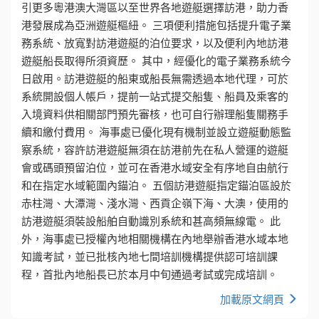
引更多粵港澳大灣區以至世界各地遊艇選擇訪港，助力香
港發展成為亞洲遊艇樞紐。 三項便利措施包括提升電子業
務系統、放寬對訪港遊艇的泊位要求，以及便利內地訪港
遊艇船長取得所須資歷。 其中，經優化的電子業務系統今
日啟用。訪港遊艇的船東或船長無需透過本地代理，可於
系統開設個人帳戶，提前一站式提交船隻、船員及乘客的
入境資料供相關部門預先審核，也可自行辦理船隻關務手
續和繳付費用。 海事處已優化現有機制並設立遊艇動態監
察系統，容許訪港遊艇無須在訪港前先在私人營運的遊艇
會或碼頭預留泊位，並可在香港水域安全有序地自由航行
和在指定水域範圍內錨泊。 五個訪港遊艇指定錨泊區設於
赤柱灣、大潭灣、淺水灣、西貢企嶺下海、大澳，使用的
訪港遊艇須裝設船舶自動識別系統和甚高頻無線電。 此
外，海事處已授權內地相關機構在內地舉辦香港水域本地
知識考試，並已批核內地七間培訓機構提供認可培訓課
程，首批內地船長已於本月中旬通過考試或完成培訓。
加載原文網頁