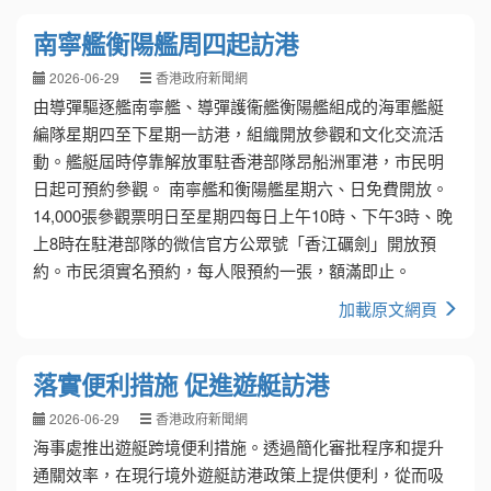
南寧艦衡陽艦周四起訪港
2026-06-29
香港政府新聞網
由導彈驅逐艦南寧艦、導彈護衞艦衡陽艦組成的海軍艦艇
編隊星期四至下星期一訪港，組織開放參觀和文化交流活
動。艦艇屆時停靠解放軍駐香港部隊昂船洲軍港，市民明
日起可預約參觀。 南寧艦和衡陽艦星期六、日免費開放。
14,000張參觀票明日至星期四每日上午10時、下午3時、晚
上8時在駐港部隊的微信官方公眾號「香江礪劍」開放預
約。市民須實名預約，每人限預約一張，額滿即止。
加載原文網頁
落實便利措施 促進遊艇訪港
2026-06-29
香港政府新聞網
海事處推出遊艇跨境便利措施。透過簡化審批程序和提升
通關效率，在現行境外遊艇訪港政策上提供便利，從而吸