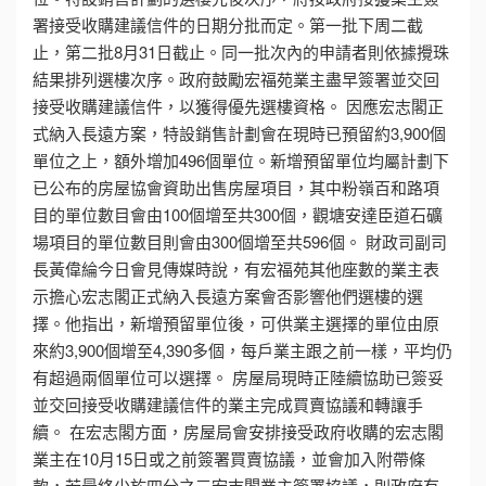
署接受收購建議信件的日期分批而定。第一批下周二截
止，第二批8月31日截止。同一批次內的申請者則依據攪珠
結果排列選樓次序。政府鼓勵宏福苑業主盡早簽署並交回
接受收購建議信件，以獲得優先選樓資格。 因應宏志閣正
式納入長遠方案，特設銷售計劃會在現時已預留約3,900個
單位之上，額外增加496個單位。新增預留單位均屬計劃下
已公布的房屋協會資助出售房屋項目，其中粉嶺百和路項
目的單位數目會由100個增至共300個，觀塘安達臣道石礦
場項目的單位數目則會由300個增至共596個。 財政司副司
長黃偉綸今日會見傳媒時說，有宏福苑其他座數的業主表
示擔心宏志閣正式納入長遠方案會否影響他們選樓的選
擇。他指出，新增預留單位後，可供業主選擇的單位由原
來約3,900個增至4,390多個，每戶業主跟之前一樣，平均仍
有超過兩個單位可以選擇。 房屋局現時正陸續協助已簽妥
並交回接受收購建議信件的業主完成買賣協議和轉讓手
續。 在宏志閣方面，房屋局會安排接受政府收購的宏志閣
業主在10月15日或之前簽署買賣協議，並會加入附帶條
款，若最終少於四分之三宏志閣業主簽署協議，則政府有