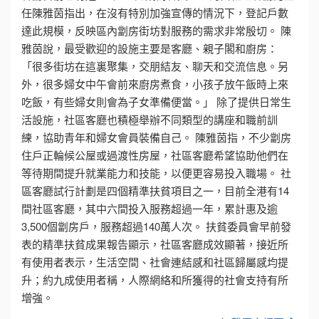
任陳雅茵指出，在沒有特別加強宣傳的情況下，登記戶數
達此規模，反映區內劏房街坊對服務的需求非常殷切。 陳
雅茵說，最受歡迎的設施主要是客廳、親子閣和廚房：
「很多街坊在這裏聚集，交朋結友、聊天和交流信息。另
外，很多婦女中午會前來廚房煮食，小孩子放午飯時上來
吃飯，有些婦女則會為子女準備便當。」 除了提供日常生
活設施，社區客廳也積極舉辦不同類型的講座和職前訓
練，協助青年和婦女會員裝備自己。 陳雅茵指，不少劏房
住戶正輪候公屋或過渡性房屋，社區客廳希望協助他們在
等待期間提升就業能力和技能，以便更容易投入職場。 社
區客廳試行計劃是四個精準扶貧項目之一，目前全港有14
間社區客廳，其中六間投入服務超過一年，累計惠及逾
3,500個劏房戶，服務超過140萬人次。 扶貧委員會早前發
表的精準扶貧成果報告顯示，社區客廳成效顯著，接近所
有使用者表示，生活空間、社會連結感和社區歸屬感均提
升；約九成使用者稱，人際網絡和所獲得的社會支持有所
增強。