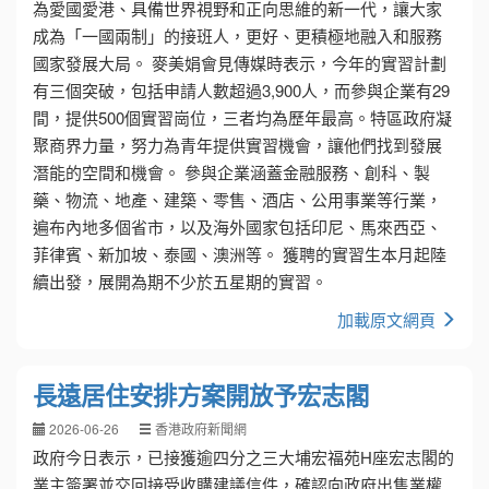
為愛國愛港、具備世界視野和正向思維的新一代，讓大家
成為「一國兩制」的接班人，更好、更積極地融入和服務
國家發展大局。 麥美娟會見傳媒時表示，今年的實習計劃
有三個突破，包括申請人數超過3,900人，而參與企業有29
間，提供500個實習崗位，三者均為歷年最高。特區政府凝
聚商界力量，努力為青年提供實習機會，讓他們找到發展
潛能的空間和機會。 參與企業涵蓋金融服務、創科、製
藥、物流、地產、建築、零售、酒店、公用事業等行業，
遍布內地多個省市，以及海外國家包括印尼、馬來西亞、
菲律賓、新加坡、泰國、澳洲等。 獲聘的實習生本月起陸
續出發，展開為期不少於五星期的實習。
加載原文網頁
長遠居住安排方案開放予宏志閣
2026-06-26
香港政府新聞網
政府今日表示，已接獲逾四分之三大埔宏福苑H座宏志閣的
業主簽署並交回接受收購建議信件，確認向政府出售業權