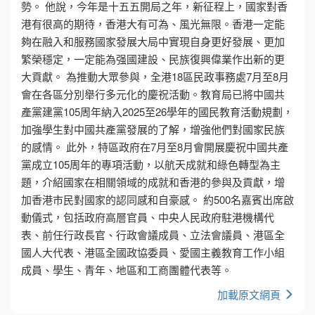
勢。 他說，今年是十五五開局之年，新征程上，國家對香
港有很高的期待，香港大有可為、風光無限。香港一定能
夠在融入和服務國家發展大局中實現自身更好發展、更加
繁榮穩定，一定能為强國建設、民族復興偉業作出新的更
大貢獻。 為推動大眾參與，全港18區民政事務處7月至8月
會在各區分別舉行多元化的慶祝活動。教育局已將中國共
產黨建黨105周年納入2025至26學年的國民教育活動規劃，
加強學生對中國共產黨發展的了解，增強他們對國家民族
的感情。 此外，特區政府在7月至8月會開展慶祝中國共產
黨成立105周年的專項活動，以航天成就和綠色轉型為主
題，介紹國家在相關領域的成就和香港的參與及貢獻，增
加香港市民對國家的認同感和自豪感。 約500名嘉賓出席啟
動儀式，包括政府高層官員、中央人民政府駐港機構代
表、前任行政長官、行政會議成員、立法會議員、港區全
國人大代表、港區全國政協委員、愛國主義教育工作小組
成員、學生、青年、地區和工商團體代表等。
加載原文網頁