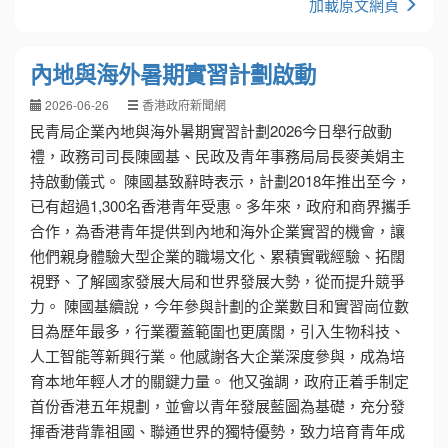
加載原文網頁
內地與海外暑期實習計劃啟動
2026-06-26
香港政府新聞網
民青局企業內地與海外暑期實習計劃2026今日舉行啟動
禮，政務司司長陳國基、民政及青年事務局局長麥美娟主
持啟動儀式。 陳國基致辭時表示，計劃2018年推出至今，
已有超過1,300名香港青年受惠。多年來，政府和商界攜手
合作，為香港青年提供到內地和海外企業實習的機會，讓
他們親身體驗大型企業的職場文化、累積實戰經驗、拓闊
視野、了解國家發展大局和世界發展大勢，從而提升競爭
力。 陳國基續說，今年參與計劃的企業數目和實習崗位數
目為歷年最多，行業覆蓋範圍也更廣闊，引入生物科技、
人工智能等新興行業。他感謝各大企業深度參與，成為培
育本地年輕人才的關鍵力量。 他又強調，政府正着手制定
首份香港五年規劃，並會以青年發展藍圖為基礎，充分發
揮香港背靠祖國、聯通世界的獨特優勢，致力培育青年成