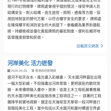
現行的訂明標準，牌照處會視乎個別情況，接受申請人於
結構安全、耐火結構、逃生途徑、照明、通風等方面，採
用因地制宜的替代方案，以符合樓宇安全的要求。 牌照處
在確保樓宇和消防安全的大前提下，會繼續為業界拆牆鬆
綁，持續檢視並優化賓館牌照的審批制度，便利在鄉郊地
區營運度假營和民宿。
加載原文網頁
河岸美化 活力迸發
2026-06-28
香港政府新聞網
遊河不知天在水，風光盡入彩繪裏。 天水圍河畔最近出現
一幅大型彩繪，不但描畫出河岸景致，更把居民的歡欣笑
臉、未來構想融入畫中。原來，這是土木工程拓展署推展
的天水圍河畔美化和設施改善工程項目之一。 該署的工程
團隊早前實地視察，選定在天瑞邨至天華邨一段河畔進行
首階段美化工程，當中包括以天水圍河和厦村槽道交界處