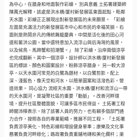
為中心，在牆身和地面製作彩繪。 別具意義 土拓署建築師
陳萬光解釋，該處是洪水橋/厦村新發展區東面起點，毗鄰
天水圍，彩繪正正展現出對新發展區的未來願景。 「彩繪
左面是充滿活力的新發展區市中心和市民的幸福笑臉，右
面則是熱鬧非凡的傳統舞龍慶典，中間是活化後的田心河
道和蓄洪公園。當中還特意加入流浮山與后海灣的風景，
以及候鳥、馬蹄蟹和招潮蟹。」 除了彩繪，沿岸兩個涼亭
也完成翻新。其中一個涼亭，設計師以洪水橋/厦村新發展
區的標誌、顏色和圖案設計，粉飾涼亭牆身。 另一較大涼
亭，以天水圍河常見的白鷺為題材，以白鷺剪影，配上
深、淺藍色，像天空和河水，以簡單圖案和活潑色彩，營
造效果。 同心協力 流經天水圍、洪水橋/厦村和流浮山一帶
的天水圍河，是凝聚社區的重要「動脈」。改善河畔環
境，提升社區整體面貌，可讓多區市民得益。 土拓署工程
師關沛樺表示，除了該署人員的努力，也有賴多個部門通
力合作，按照各自的專業範疇，推展不同工程。 「土拓署
負責涼亭美化、特色彩繪和增設健身單車；康樂及文化事
務署負責河畔綠化；路政署負責重鋪地磚和美化欄杆；渠