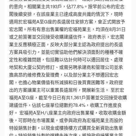
的意向。相關業主共193戶，佔77.8%。按早前公布的宏志
閣後續安排，在該座業主已達成高度共識的情況下，現時
適用於宏福苑A至G座的長遠居住安排方案，會正式開放予
宏志閣。所有有意出售業權的宏福苑業主，均須在8月31日
或之前簽署並交回接受收購建議信件。 政府表示，宏志閣
業主反應積極正面，反映大部分業主認為政府提出的長遠
方案具吸引力，並能切實協助他們解決須面對的種種不確
定性和複雜問題，包括難以估計何時可以遷回居住、處理
地契和大廈公契的修訂、或需另聘承建商和管理公司並承
擔高昂的維修費及管理費，以及部分業主不想遷回宏志
閣，也擔心物業價值有所減損和日後買賣困難等。政府提
出的方案讓業主可以重置長遠居所，開展新生活。 至於宏
福苑A至G座，截至今日已有共1,361戶簽署並交回接受收購
建議信件，佔該七座單位總數約78.4%，收購工作進度良
好。 宏福苑A至H八座業主向政府出售業權，收取收購金額
後，可即時在市場置業，或參與政府為宏福苑業主而設的
特設銷售計劃，以現金或樓換樓方式購買全新資助出售單
位。特設銷售計劃的選樓先後次序，將按政府接獲業主簽