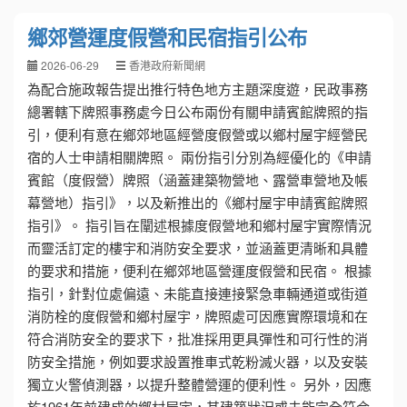
鄉郊營運度假營和民宿指引公布
2026-06-29
香港政府新聞網
為配合施政報告提出推行特色地方主題深度遊，民政事務
總署轄下牌照事務處今日公布兩份有關申請賓館牌照的指
引，便利有意在鄉郊地區經營度假營或以鄉村屋宇經營民
宿的人士申請相關牌照。 兩份指引分別為經優化的《申請
賓館（度假營）牌照（涵蓋建築物營地、露營車營地及帳
幕營地）指引》，以及新推出的《鄉村屋宇申請賓館牌照
指引》。 指引旨在闡述根據度假營地和鄉村屋宇實際情況
而靈活訂定的樓宇和消防安全要求，並涵蓋更清晰和具體
的要求和措施，便利在鄉郊地區營運度假營和民宿。 根據
指引，針對位處偏遠、未能直接連接緊急車輛通道或街道
消防栓的度假營和鄉村屋宇，牌照處可因應實際環境和在
符合消防安全的要求下，批准採用更具彈性和可行性的消
防安全措施，例如要求設置推車式乾粉滅火器，以及安裝
獨立火警偵測器，以提升整體營運的便利性。 另外，因應
於1961年前建成的鄉村屋宇，其建築狀況或未能完全符合