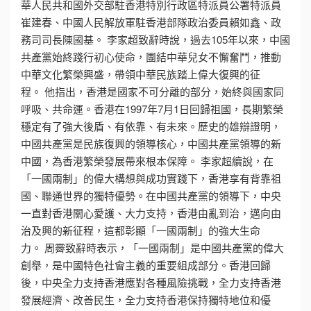
華人民共和國外交部駐香港特別行政區特派員公署特派員
崔建春、中國人民解放軍駐香港部隊政治委員賴如鑫、政
務司司長陳國基。 李家超致辭時說，過去105年以來，中國
共產黨始終踐行初心使命，團結中華兒女不懈奮鬥，推動
中華文化繁榮興盛，帶領中華民族踏上偉大復興的征
程。 他指出，香港是國家不可分離的部分，始終與國家同
呼吸、共命運。香港在1997年7月1日回歸祖國，長期繁榮
穩定有了強大後盾、有依靠、有未來。歷史的雄辯證明，
中國共產黨是民族復興的領導核心，中國共產黨領導的新
中國，為香港繁榮發展帶來根本保障。 李家超續說，在
「一國兩制」的偉大構想與成功實踐下，香港享有背靠祖
國、聯通世界的獨特優勢。在中國共產黨的領導下，中央
一直對香港關心愛護、大力支持，香港由亂到治，邁向由
治及興的新征程，這都彰顯「一國兩制」的強大生命
力。 周霽致辭時表示，「一國兩制」是中國共產黨的偉大
創舉，是中國特色社會主義的重要組成部分。香港回歸
後，中央全力支持香港應對各種風險挑戰，全力支持香港
發展經濟、改善民生，全力支持香港保持獨特地位和優