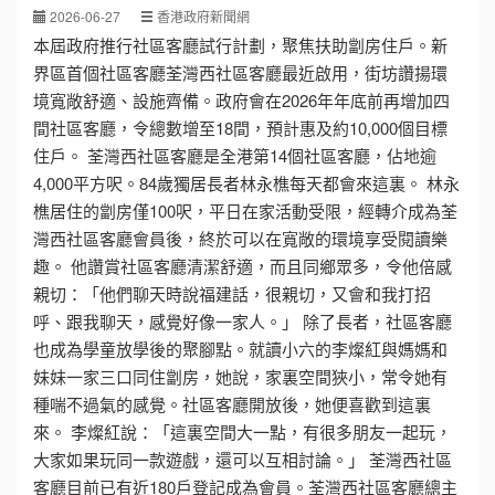
2026-06-27
香港政府新聞網
本屆政府推行社區客廳試行計劃，聚焦扶助劏房住戶。新
界區首個社區客廳荃灣西社區客廳最近啟用，街坊讚揚環
境寬敞舒適、設施齊備。政府會在2026年年底前再增加四
間社區客廳，令總數增至18間，預計惠及約10,000個目標
住戶。 荃灣西社區客廳是全港第14個社區客廳，佔地逾
4,000平方呎。84歲獨居長者林永樵每天都會來這裏。 林永
樵居住的劏房僅100呎，平日在家活動受限，經轉介成為荃
灣西社區客廳會員後，終於可以在寬敞的環境享受閱讀樂
趣。 他讚賞社區客廳清潔舒適，而且同鄉眾多，令他倍感
親切：「他們聊天時說福建話，很親切，又會和我打招
呼、跟我聊天，感覺好像一家人。」 除了長者，社區客廳
也成為學童放學後的聚腳點。就讀小六的李燦紅與媽媽和
妹妹一家三口同住劏房，她說，家裏空間狹小，常令她有
種喘不過氣的感覺。社區客廳開放後，她便喜歡到這裏
來。 李燦紅說：「這裏空間大一點，有很多朋友一起玩，
大家如果玩同一款遊戲，還可以互相討論。」 荃灣西社區
客廳目前已有近180戶登記成為會員。荃灣西社區客廳總主