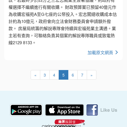
權選擇不繼續進行有關收購。 財政預算案已預留40億元作
為收購宏福苑A至G七座的公帑投入。宏志閣總收購成本估
計約為10億元，政府會向立法會財務委員會申請額外撥
款。 房屋局統籌的解說專隊會持續與宏福苑業主溝通。業
主若有查詢，可聯絡負責其個案的解說專隊職員或致電熱
線2129 8133。
加載原文網頁
«
3
4
5
6
7
»