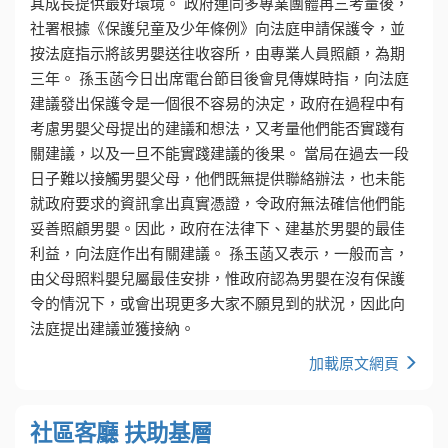
其成長提供最好環境。 政府連同多專業團體再三考量後，
社署根據《保護兒童及少年條例》向法庭申請保護令，並
按法庭指示將該男嬰送往收容所，由專業人員照顧，為期
三年。 孫玉菡今日出席電台節目後會見傳媒時指，向法庭
建議發出保護令是一個很不容易的決定，政府在過程中有
考慮男嬰父母提出的建議和想法，又考量他們能否實踐有
關建議，以及一旦不能實踐建議的後果。 當局在過去一段
日子難以接觸男嬰父母，他們既無提供聯絡辦法，也未能
就政府要求的資訊拿出真實憑證，令政府無法確信他們能
妥善照顧男嬰。因此，政府在法律下、建基於男嬰的最佳
利益，向法庭作出有關建議。 孫玉菡又表示，一般而言，
由父母照料嬰兒屬最佳安排，惟政府認為男嬰在沒有保護
令的情況下，或會出現更多大家不願見到的狀況，因此向
法庭提出建議並獲接納。
加載原文網頁
社區客廳 扶助基層