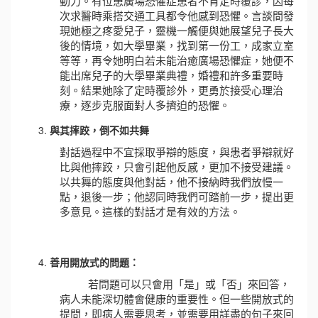
動力。有位患廣場恐懼症患者不肯定時覆診，因每
次求醫時乘搭交通工具都令他感到恐懼。言談間發
現她極之疼愛兒子，靈機一觸便與她展望兒子長大
後的情境，如大學畢業，找到第一份工，成家立室
等等，再令她明白若未能治癒廣場恐懼症，她便不
能出席兒子的大學畢業典禮，婚禮和許多重要時
刻。結果她除了定時覆診外，更勇於接受心理治
療，逐步克服面對人多擠迫的恐懼。
與其摔跤，倒不如共舞
對話過程中不宜採取爭辯的態度，與患者爭辯就好
比與他摔跤，只會引起他反感，更加不接受建議。
以共舞的態度與他對話，他不接納時我們放慢一
點，退後一步；他認同時我們可踏前一步，提出更
多意見。這樣的對話才是有效的方法。
善用開放式的問題：
若問題可以只會用「是」或「否」來回答，
病人未能深切體會健康的重要性。但一些開放式的
提問，即病人需要思考，並需要用詳盡的句子來回