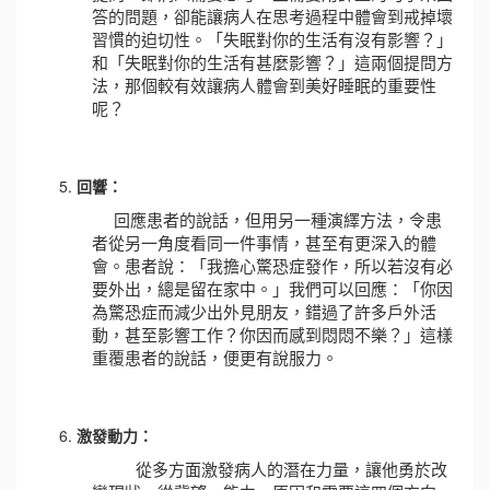
答的問題，卻能讓病人在思考過程中體會到戒掉壞
習慣的迫切性。「失眠對你的生活有沒有影響？」
和「失眠對你的生活有甚麼影響？」這兩個提問方
法，那個較有效讓病人體會到美好睡眠的重要性
呢？
回響：
回應患者的說話，但用另一種演繹方法，令患
者從另一角度看同一件事情，甚至有更深入的體
會。患者說：「我擔心驚恐症發作，所以若沒有必
要外出，總是留在家中。」我們可以回應：「你因
為驚恐症而減少出外見朋友，錯過了許多戶外活
動，甚至影響工作？你因而感到悶悶不樂？」這樣
重覆患者的說話，便更有說服力。
激發動力：
從多方面激發病人的潛在力量，讓他勇於改