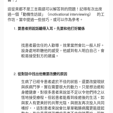
這從來都不是三言兩語可以解答到的問題！記得有次出席
過一個「動機性訪談」（motivational interviewing） 的工
作坊，當中提過一些技巧，或可以作為參考。
要患者把說話聽得入耳，先要和他打好關係
找患者最信任的人勸導，效果當然會比一般人好。
設身處地聆聽他的感受，他感到有人明白自己，會
較易接受對方的建議。
從對話中找出他需要改變的原因
生病了已經令患者處於不佳的狀態，還要改變現狀
與疾病鬥爭，實在需要很大的動力。只是想治癒和
身體健康，對很多患者來說並不足以令他們持之以
恆地接受療程。但若患者能看到痊癒後的生活，如
與家人有更美好的共聚光陰，與朋友再次投入共同
嗜好，，這對患者來說會比單單戰勝病魔更能提起