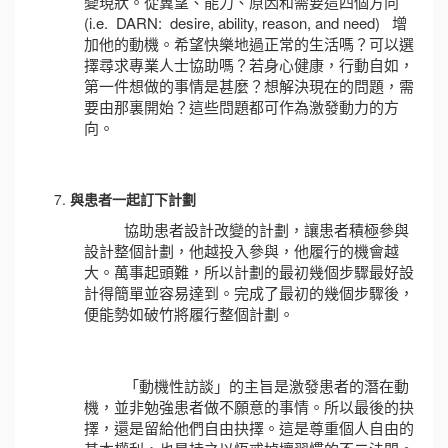
變現狀。從冀望、能力、原因和需要這四個方向
(i.e. DARN: desire, ability, reason, and need) 增
加他的動機。希望快樂地過正常的生活嗎？可以選
擇尋求專業人士協助嗎？若身心健康，行動自如，
第一件想做的事情是甚麼？想解決現在的問題，需
要由那裏開始？這些問題都可作為激發動力的方
向。
與患者一起訂下計劃
協助患者設計改變的計劃，讓患者積極參與
設計整個計劃，他越投入參與，他履行的機會越
大。萬事起頭難，所以計劃的最初幾個步驟最好設
計得簡單並容易達到。完成了最初的幾個步驟後，
便能勢如破竹將履行整個計劃。
「動機性訪談」的主旨是激發患者的潛在動
機，並非勉強患者做不願意的事情。所以最後的抉
擇，還是留給他們自由抉擇。這是尊重個人自由的