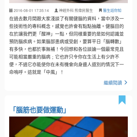
2016-08-01 17:35:14
神經外科 熊偉民醫生
醫生話你知
在過去數月間跟大家淺談了有關健腦的資枓，當中涉及一
些技術性的專科概念，感覺也許會有點點抽離。健腦目的
在於讓我們更「醒神」一點，但同樣重要的是如何認識並
預防腦疾病。如果腦部患病或受創，要算平日「腦轉數」
有多快，也都於事無補！今回想和各位談論一個最常見且
可能相當嚴重的腦病﹔它也許只令你在生活上有少許不
便，不過它亦能使你在未有機會向身邊人道別的情況下一
命嗚呼。這就是「中風」！
繼續閱讀
「腦筋也要做運動」