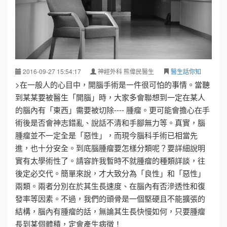
2016-09-27 15:54:17
神經外科 熊偉民醫生
醫生話你知
>在一般人的心目中，開腦手術是一件很可怕的事情。當聽
到某某要被醫生「開腦」時，大家多會聯想到一定在某人
的腦內有「東西」需要被切除---- 腫瘤。更可能會擔心在手
術後是否會神志錯亂、說話不清和手腳無力等。真實，腦
腫瘤並不一定全是「惡性」，而現今腦科手術已相當先
進，也十分安全。到底腦腫瘤要怎樣分類呢？要詳細說明
實有太學術性了。請容許我暫時不就腫瘤的種類詳談，往
後定必交代。簡單來說，才大致分為「良性」和「惡性」
兩類。兩者分別在於其生長速度、在腦內有否滲透性和復
發率等因素。不過，我們的頭骨是一個堅硬且不能擴張的
結構，腦內有腫瘤的話，無論其生長快慢如何，只要腫瘤
長到某個體積，定會產生病徵！