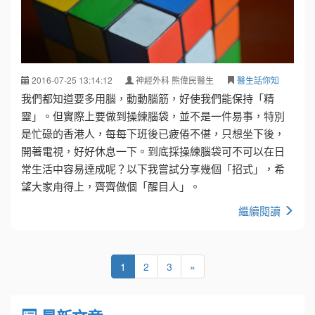
2016-07-25 13:14:12
神經外科 熊偉民醫生
醫生話你知
我們都知道要多用腦，動動腦筋，好使我們能保持「精
靈」。但實際上要做到操練腦袋，並不是一件易事，特別
是忙碌的香港人，每每下班後已疲倦不偡，只想坐下後，
開著電視，好好休息一下。到底採操練腦袋可不可以在日
常生活中容易達成呢？以下我嘗試分享幾個「招式」，希
望大家甪得上，齊齊做個「醒目人」。
繼續閱讀
1
2
3
»