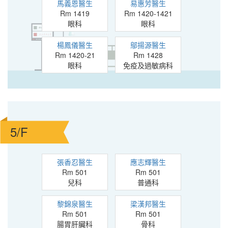
馬義恩醫生
易惠芳醫生
Rm 1419
Rm 1420-1421
眼科
眼科
楊鳳儀醫生
鄔揚源醫生
Rm 1420-21
Rm 1428
眼科
免疫及過敏病科
5/F
張香忍醫生
應志輝醫生
Rm 501
Rm 501
兒科
普通科
黎錦泉醫生
梁漢邦醫生
Rm 501
Rm 501
腸胃肝臟科
骨科