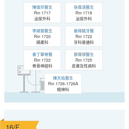
陳焌圻醫生
孫偉浩醫生
Rm 1717
Rm 1718
泌尿外科
泌尿外科
李綺雯醫生
香煒銘牙醫
Rm 1720
Rm 1722
婦產科
牙科普通科
香丁華脊醫
鄧偉祺醫生
Rm 1722
Rm 1725
脊骨神經科
皮膚及性病科
陳天佑醫生
Rm 1726-1726A
精神科
16/F