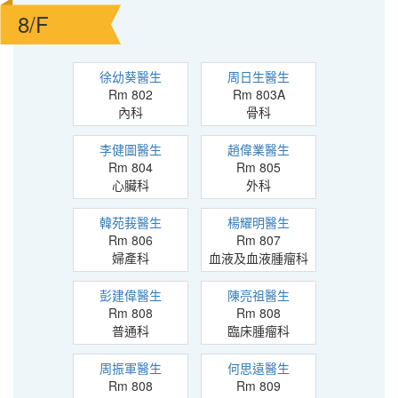
8/F
徐幼葵醫生
周日生醫生
Rm 802
Rm 803A
內科
骨科
李健圖醫生
趙偉業醫生
Rm 804
Rm 805
心臟科
外科
韓苑莪醫生
楊耀明醫生
Rm 806
Rm 807
婦產科
血液及血液腫瘤科
彭建偉醫生
陳亮祖醫生
Rm 808
Rm 808
普通科
臨床腫瘤科
周振軍醫生
何思遠醫生
Rm 808
Rm 809