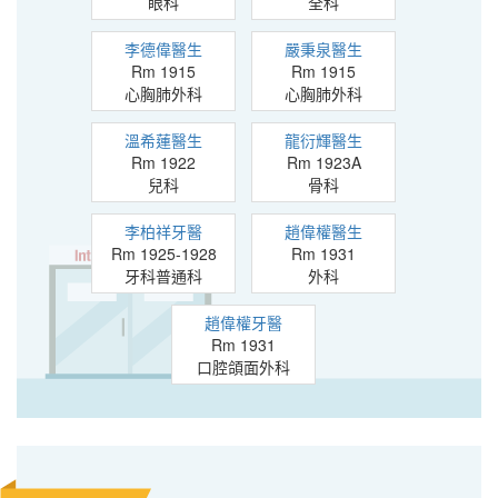
眼科
全科
李德偉醫生
嚴秉泉醫生
Rm 1915
Rm 1915
心胸肺外科
心胸肺外科
溫希蓮醫生
龍衍輝醫生
Rm 1922
Rm 1923A
兒科
骨科
李柏祥牙醫
趙偉權醫生
Rm 1925-1928
Rm 1931
牙科普通科
外科
趙偉權牙醫
Rm 1931
口腔頜面外科