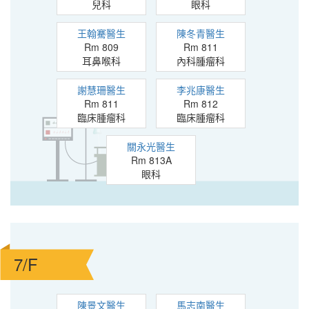
兒科
眼科
王翰騫醫生
陳冬青醫生
Rm 809
Rm 811
耳鼻喉科
內科腫瘤科
謝慧珊醫生
李兆康醫生
Rm 811
Rm 812
臨床腫瘤科
臨床腫瘤科
關永光醫生
Rm 813A
眼科
7/F
陳景文醫生
馬志南醫生