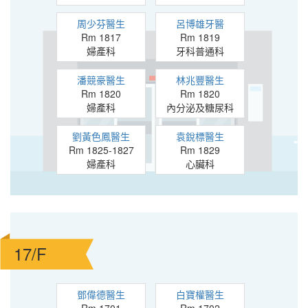
周少芬醫生
呂博雄牙醫
Rm 1817
Rm 1819
婦產科
牙科普通科
潘競豪醫生
林兆豐醫生
Rm 1820
Rm 1820
婦產科
內分泌及糖尿科
劉黃色鳳醫生
袁銳標醫生
Rm 1825-1827
Rm 1829
婦產科
心臟科
17/F
鄧偉德醫生
白寶權醫生