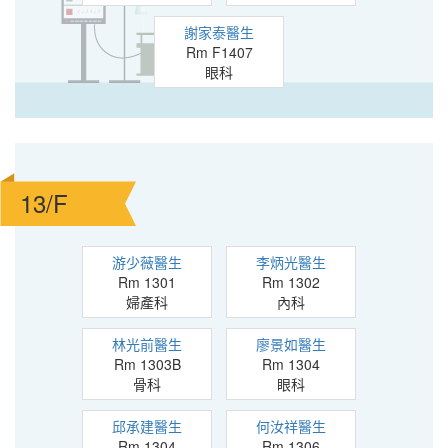
謝家泰醫生
Rm F1407
眼科
13/F
游少薇醫生
李炳光醫生
Rm 1301
Rm 1302
婦產科
內科
林光前醫生
廖景如醫生
Rm 1303B
Rm 1304
骨科
眼科
邱承建醫生
何汝祥醫生
Rm 1304
Rm 1306