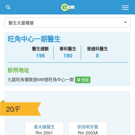
Togg
navig
醫生大廈樓層
旺角中心一期醫生
醫生總數
專科醫生
普通科醫生
198
190
8
診所地址
九龍旺角彌敦道688號旺角中心一期
地圖
20/F
黃木鎮醫生
徐旭明牙醫
Rm 2001
Rm 2003A