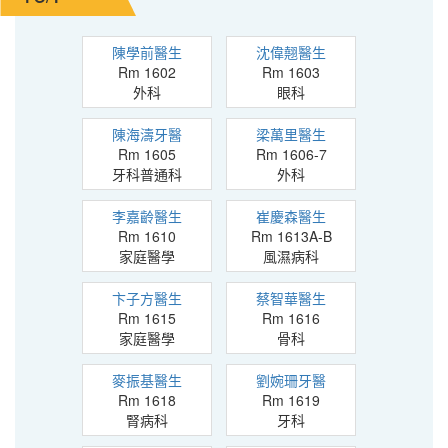
陳學前醫生
沈偉翹醫生
Rm 1602
Rm 1603
外科
眼科
陳海濤牙醫
梁萬里醫生
Rm 1605
Rm 1606-7
牙科普通科
外科
李嘉齡醫生
崔慶森醫生
Rm 1610
Rm 1613A-B
家庭醫學
風濕病科
卞子方醫生
蔡智華醫生
Rm 1615
Rm 1616
家庭醫學
骨科
麥振基醫生
劉婉珊牙醫
Rm 1618
Rm 1619
腎病科
牙科