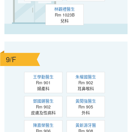
林觀禮醫生
Rm 1023B
兒科
9/F
王學勤醫生
朱權國醫生
Rm 901
Rm 902
婦產科
耳鼻喉科
鄧國鏘醫生
黃聞強醫生
Rm 902
Rm 905
皮膚及性病科
外科
陳嘉榮醫生
黃新源牙醫
Rm 906
Rm 908