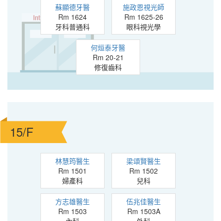
蘇顯德牙醫
施政恩視光師
Rm 1624
Rm 1625-26
牙科普通科
眼科視光學
何烜泰牙醫
Rm 20-21
修復齒科
15/F
林慧筠醫生
梁頌賢醫生
Rm 1501
Rm 1502
婦產科
兒科
方志雄醫生
伍兆佳醫生
Rm 1503
Rm 1503A