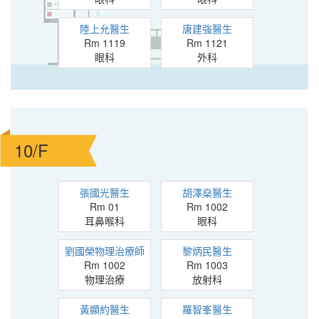
陸上允醫生
唐建強醫生
Rm 1119
Rm 1121
眼科
外科
10/F
張國光醫生
胡澤燊醫生
Rm 01
Rm 1002
耳鼻喉科
眼科
劉國榮物理治療師
黎炳民醫生
Rm 1002
Rm 1003
物理治療
放射科
黃顯約醫生
羅智峯醫生