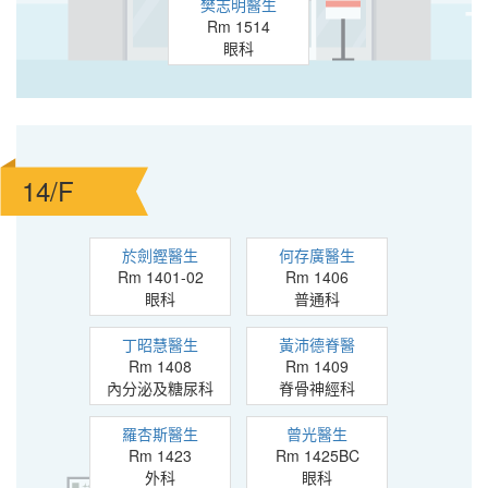
樊志明醫生
Rm 1514
眼科
14/F
於劍鏗醫生
何存廣醫生
Rm 1401-02
Rm 1406
眼科
普通科
丁昭慧醫生
黃沛德脊醫
Rm 1408
Rm 1409
內分泌及糖尿科
脊骨神經科
羅杏斯醫生
曾光醫生
Rm 1423
Rm 1425BC
外科
眼科