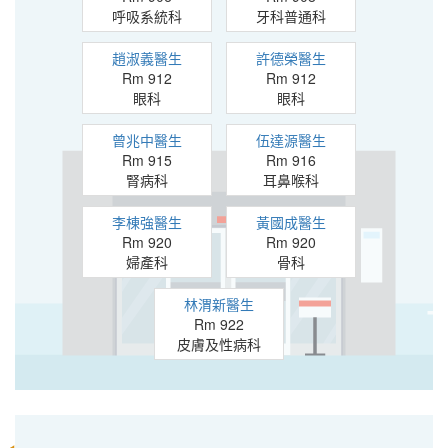
呼吸系統科
牙科普通科
趙淑義醫生
許德榮醫生
Rm 912
Rm 912
眼科
眼科
曾兆中醫生
伍達源醫生
Rm 915
Rm 916
腎病科
耳鼻喉科
李棟強醫生
黃國成醫生
Rm 920
Rm 920
婦產科
骨科
林渭新醫生
Rm 922
皮膚及性病科