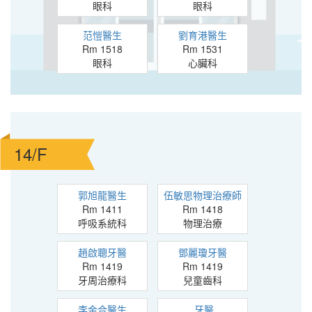
眼科
眼科
范愷醫生
劉育港醫生
Rm 1518
Rm 1531
眼科
心臟科
14/F
郭旭龍醫生
伍敏思物理治療師
Rm 1411
Rm 1418
呼吸系統科
物理治療
趙啟聰牙醫
鄧麗瓊牙醫
Rm 1419
Rm 1419
牙周治療科
兒童齒科
李金合醫生
.牙醫