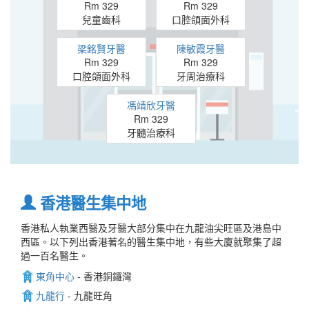
Rm 329
Rm 329
兒童齒科
口腔頜面外科
梁銘賢牙醫
陳敏霞牙醫
Rm 329
Rm 329
口腔頜面外科
牙周治療科
馮靖欣牙醫
Rm 329
牙髓治療科
香港醫生集中地
香港私人執業西醫及牙醫大部分集中在九龍油尖旺區及港島中
西區。以下列出香港著名的醫生集中地，有些大廈就聚集了超
過一百名醫生。
東角中心
- 香港銅鑼灣
九龍行
- 九龍旺角