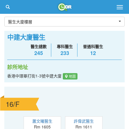
Togg
navig
醫生大廈樓層
中建大廈醫生
醫生總數
專科醫生
普通科醫生
245
233
12
診所地址
香港中環畢打街1-3號中建大廈
地圖
16/F
蕭文曦醫生
許偉武醫生
Rm 1605
Rm 1611