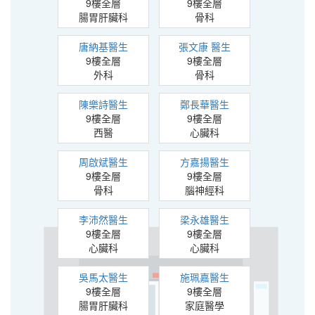
9樓全層
9樓全層
腸胃肝臟科
骨科
唐納基醫生
張文康 醫生
9樓全層
9樓全層
外科
骨科
陳樂詩醫生
鄭長華醫生
9樓全層
9樓全層
西醫
心臟科
周啟斌醫生
方嘉揚醫生
9樓全層
9樓全層
骨科
腦神經科
李沛然醫生
梁永雄醫生
9樓全層
9樓全層
心臟科
心臟科
吳馬太醫生
施珮嘉醫生
9樓全層
9樓全層
腸胃肝臟科
家庭醫學