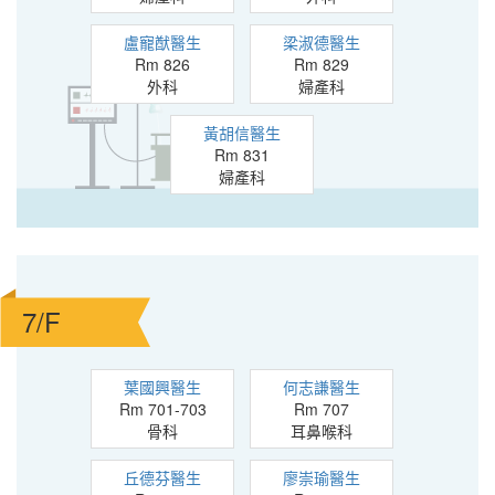
盧寵猷醫生
梁淑德醫生
Rm 826
Rm 829
外科
婦產科
黃胡信醫生
Rm 831
婦產科
7/F
葉國興醫生
何志謙醫生
Rm 701-703
Rm 707
骨科
耳鼻喉科
丘德芬醫生
廖崇瑜醫生