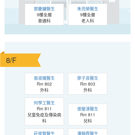
鄧慶鏞醫生
朱亮榮醫生
9樓全層
9樓全層
普通科
老人科
8/F
張淑儀醫生
廖子良醫生
Rm 802
Rm 803
外科
外科
何學工醫生
Rm 811
張璧濤醫生
兒童免疫及傳染病
Rm 811
科
兒科
莊俊賢醫生
潘錦霞醫生