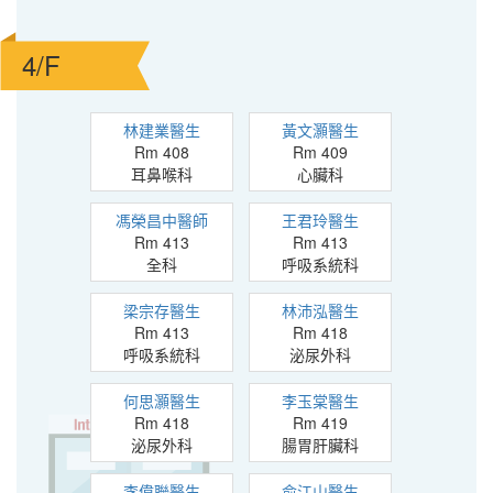
4/F
林建業醫生
黃文灝醫生
Rm 408
Rm 409
耳鼻喉科
心臟科
馮榮昌中醫師
王君玲醫生
Rm 413
Rm 413
全科
呼吸系統科
梁宗存醫生
林沛泓醫生
Rm 413
Rm 418
呼吸系統科
泌尿外科
何思灝醫生
李玉棠醫生
Rm 418
Rm 419
泌尿外科
腸胃肝臟科
李偉聯醫生
俞江山醫生