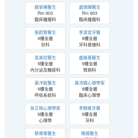
饒家棟醫生
盧頴嬋醫生
Rm 903
Rm 903
臨床腫瘤科
臨床腫瘤科
張蔚賢醫生
李潔宜牙醫
9樓全層
9樓全層
兒科
牙科普通科
袁美欣醫生
盧維基醫生
9樓全層
9樓全層
內分泌及糖尿科
腎病科
黃泮銓醫生
黃沛霖心理學家
9樓全層
9樓全層
呼吸系統科
臨床心理學
吳芷嫣心理學家
李錦賓牙醫
9樓全層
9樓全層
心理學
牙科
蔡偉樂醫生
楊揚醫生