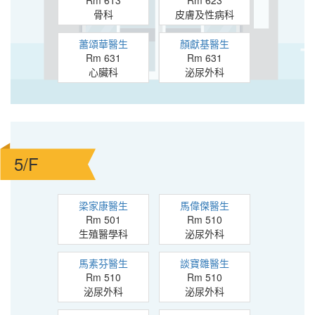
Rm 613
Rm 623
骨科
皮膚及性病科
蕭頌華醫生
顏獻基醫生
Rm 631
Rm 631
心臟科
泌尿外科
5/F
梁家康醫生
馬偉傑醫生
Rm 501
Rm 510
生殖醫學科
泌尿外科
馬素芬醫生
談寶雛醫生
Rm 510
Rm 510
泌尿外科
泌尿外科