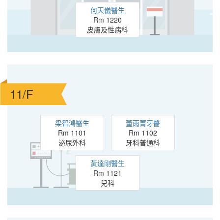
何天儀醫生
Rm 1220
皮膚及性病科
11/F
梁智鴻醫生
董雨菁牙醫
Rm 1101
Rm 1102
泌尿外科
牙科普通科
黃達剛醫生
Rm 1121
兒科