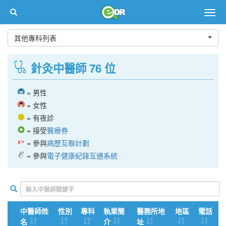
Togg
navig
其他專科列表
針灸中醫師 76 位
= 男性
= 女性
= 有夜診
= 接受
醫療券
= 參與
病歷互聯計劃
= 參與
電子健康紀䤸互通系統
中醫師姓
性別
專科
執業簡
醫務所地
地區
電話
名
介
址