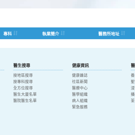
。
專科
執業簡介
醫務所地址
醫生搜尋
健康資訊
醫
按地區搜尋
健康雜誌
養
按專科搜尋
社區新聞
聖
全方位搜尋
醫療中心
浸
醫生大廈名單
醫學組織
播
醫院醫生名單
病人組織
荃
緊急服務