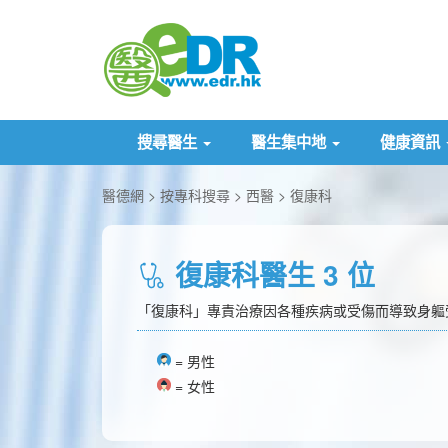
搜尋醫生
醫生集中地
健康資訊
醫德網
按專科搜尋
西醫
復康科
復康科醫生 3 位
「復康科」專責治療因各種疾病或受傷而導致身軀
= 男性
= 女性