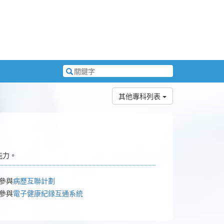
搜
尋
關
其他專科列表
鍵
字
能力。
 參與
病歷互聯計劃
 參與
電子健康紀䤸互通系統