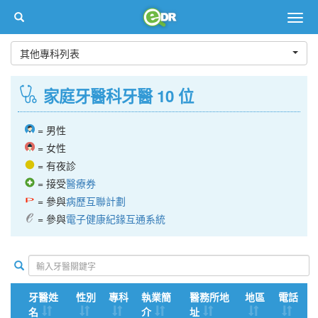
Togg
navig
其他專科列表
家庭牙醫科牙醫 10 位
= 男性
= 女性
= 有夜診
= 接受
醫療券
= 參與
病歷互聯計劃
= 參與
電子健康紀䤸互通系統
牙醫姓
性別
專科
執業簡
醫務所地
地區
電話
名
介
址