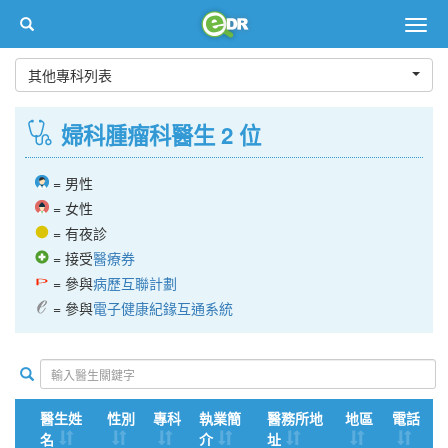
Togg
navig
其他專科列表
婦科腫瘤科醫生 2 位
= 男性
= 女性
= 有夜診
= 接受
醫療券
= 參與
病歷互聯計劃
= 參與
電子健康紀䤸互通系統
醫生姓
性別
專科
執業簡
醫務所地
地區
電話
名
介
址